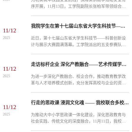
序开展，11月13日，工学院副院长张柏军带领综合办
相关工作人员，深入各实训室及机房开展安全专项检
查工作。此次检查聚焦安全隐患排查与整改，为学院
实训教学安全...
我院学生在第十七届山东省大学生科技节——科普创新设计与展示大赛中荣获佳绩
11/12
2025
近日，第十七届山东省大学生科技节——科普创新设
计与展示大赛圆满落幕。工学院派出的五支参赛队伍
经过激烈角逐，在自主创新展示赛道分别夺得比赛一
等奖、二等奖、三等奖。本次赛事由山东省科学技术
协会、山东省...
走访标杆企业 深化产教融合——艺术传媒学院赴企业交流考察
11/12
2025
为进一步深化产教融合、校企合作，推动教育教学改
革与人才培养模式创新，充分发挥高校与企业的资源
优势，11月11日，艺术传媒学院院长宗绪锋带领教师
一行，赴凤凰数媒（北京）科技有限公司、烟台杰克
体育用品有限...
行走的思政课 浸润文化魂 —— 我校联合多校师生赴安丘公冶长书院开展实践教学
11/12
2025
为推动大中小学思政课一体化建设，深化思政教育与
社会实践、传统文化的深度融合，11月11日，我校马
克思主义学院院长张治富带队，组织部分思政教师及