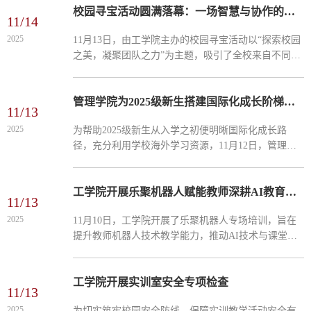
骨干教师，对国...
校园寻宝活动圆满落幕：一场智慧与协作的青春盛宴
11/14
2025
11月13日，由工学院主办的校园寻宝活动以“探索校园
之美，凝聚团队之力”为主题，吸引了全校来自不同年
级的学生参与。本次活动通过趣味解谜与实地探索相
结合的形式，让参与者在游戏中重温校园记忆，在协
作中收获...
管理学院为2025级新生搭建国际化成长阶梯——国际视野拓展讲座成功举办
11/13
2025
为帮助2025级新生从入学之初便明晰国际化成长路
径，充分利用学校海外学习资源，11月12日，管理学
院在国开楼A107教室成功举办国际视野拓展专题讲
座。讲座内容兼具指导性与实用性，为新生开启了通
往跨文化交流与海...
工学院开展乐聚机器人赋能教师深耕AI教育实践
11/13
2025
11月10日，工学院开展了乐聚机器人专场培训，旨在
提升教师机器人技术教学能力，推动AI技术与课堂教
学深度融合，此次培训精准对接行业前沿，助力教师
突破教学瓶颈，全体人工智能技术应用专业教师参
训。培训采用“...
工学院开展实训室安全专项检查
11/13
2025
为切实筑牢校园安全防线，保障实训教学活动安全有