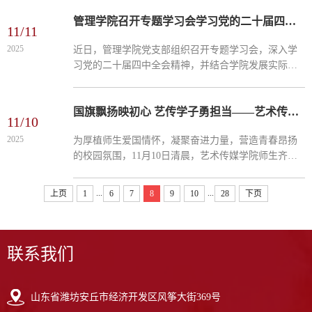
工学院学生代表，联合安丘二中、红军小学师生共计
60 余人，赴安...
管理学院召开专题学习会学习党的二十届四中全会精神
11/11
2025
近日，管理学院党支部组织召开专题学习会，深入学
习党的二十届四中全会精神，并结合学院发展实际部
署贯彻落实举措。学院全体党员、职工代表、学生代
表参会，会议由管理学院院长、党支部书记宿立优主
持。宿立优在...
国旗飘扬映初心 艺传学子勇担当——艺术传媒学院举行升旗仪式
11/10
2025
为厚植师生爱国情怀，凝聚奋进力量，营造青春昂扬
的校园氛围，11月10日清晨，艺术传媒学院师生齐聚
图书馆操场，隆重举行升旗仪式。迎着朝阳，全体人
员以饱满的热情和昂扬的姿态，共同见证这一庄严时
...
...
上页
1
6
7
8
9
10
28
下页
刻。伴随着激...
联系我们
山东省潍坊安丘市经济开发区风筝大街369号