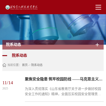
院系动态
院系动态
当前位置：
首页
->
院系动态
聚焦安全隐患 筑牢校园防线 ——马克思主义学院开展区域安全风险自查工作
11/14
2025
为深入贯彻落实《山东省教育厅关于进一步做好校园
安全工作的通知》精神，全面压实校园安全管理责
任，强化安全保障能力与治理水平，近日，马克思主
义学院院长张治富带领安全工作领导小组成员及部分