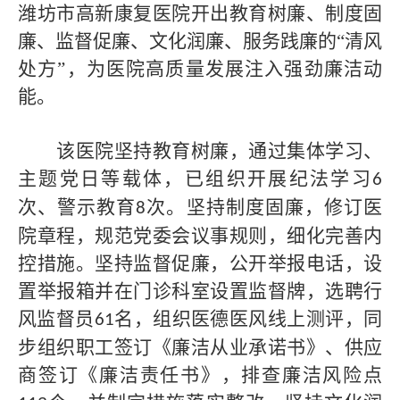
潍坊市高新康复医院开出教育树廉、制度固
廉、监督促廉、文化润廉、服务践廉的
“清风
处方”，为医院高质量发展注入强劲廉洁动
能。
该医院坚持教育树廉，通过集体学习、
主题党日等载体，已组织开展纪法学习
6
次、警示教育
次。坚持制度固廉，修订医
8
院章程，规范党委会议事规则，细化完善内
控措施。坚持监督促廉，公开举报电话，设
置举报箱并在门诊科室设置监督牌，选聘行
风监督员
名，组织医德医风线上测评，同
61
步组织职工签订《廉洁从业承诺书》、供应
商签订《廉洁责任书》，排查廉洁风险点