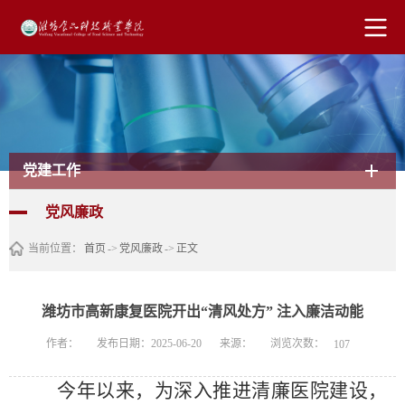
党建工作
党风廉政
当前位置：
首页
->
党风廉政
->
正文
潍坊市高新康复医院开出“清风处方” 注入廉洁动能
浏览次数：
作者：
发布日期：2025-06-20
来源：
107
今年以来，为深入推进清廉医院建设，