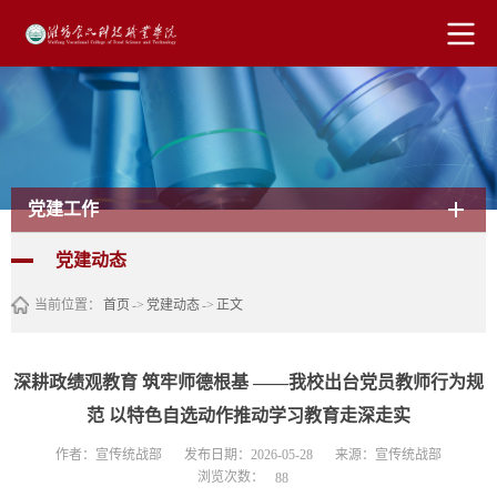
党建工作
党建动态
当前位置：
首页
->
党建动态
->
正文
深耕政绩观教育 筑牢师德根基 ——我校出台党员教师行为规
范 以特色自选动作推动学习教育走深走实
作者：宣传统战部
发布日期：2026-05-28
来源：宣传统战部
浏览次数：
88