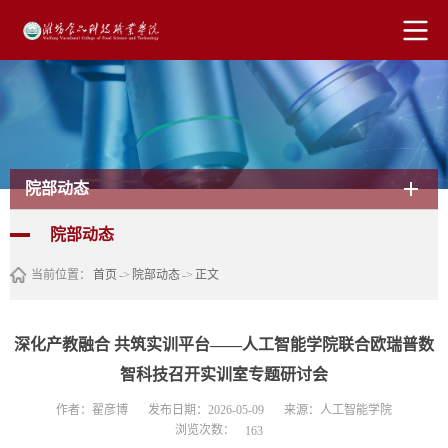
院部动态
院部动态
当前位置：
首页
->
院部动态
->
正文
深化产教融合 共筑实训平台——人工智能学院联合欧瑞普数
智科技召开实训室专题研讨会
作者：翟彦博
发布日期：2026-05-09
来源：人工智能学院
浏览次数：
163