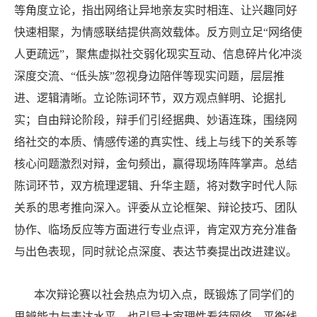
等角度立论，指出网络让异地亲友实时相连、让兴趣同好
快速相聚，为情感联结提供高效载体。反方则立足“网络使
人更疏远”，聚焦虚拟社交弱化现实互动、信息碎片化冲淡
深度交流、“低头族”忽视身边陪伴等现实问题，层层推
进、逻辑清晰。
立论陈词环节，双方观点鲜明、论据扎
实；自由辩论阶段，辩手们引经据典、妙语连珠，围绕网
络社交的本质、情感传递的真实性、线上与线下的关系等
核心问题激烈对辩，金句频出，赢得现场阵阵掌声。总结
陈词环节，双方梳理逻辑、升华主题，将对数字时代人际
关系的思考推向深入。
评委从立论框架、辩论技巧、团队
协作、临场反应等方面进行专业点评，肯定双方充分准备
与出色表现，同时就论点深度、表达节奏提出改进建议。
本次辩论赛以社会热点为切入点，既锻炼了同学们的
思辨能力与表达水平，也引导大家理性看待网络、平衡线