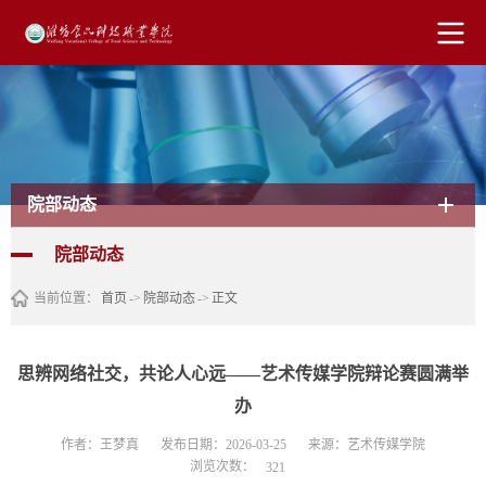
院部动态
院部动态
当前位置：
首页
->
院部动态
->
正文
思辨网络社交，共论人心远——艺术传媒学院辩论赛圆满举
办
作者：王梦真
发布日期：2026-03-25
来源：艺术传媒学院
浏览次数：
321